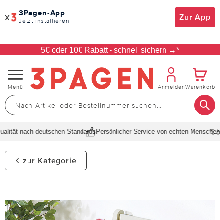
3Pagen-App
x
Zur App
Jetzt installieren
5€ oder 10€ Rabatt - schnell sichern →*
Navigation
Menü
Anmelden
Warenkorb
umschalten
lität nach deutschen Standards
Persönlicher Service von echten Menschen
Sc
zur Kategorie