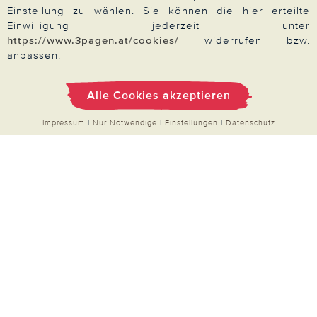
Einstellung zu wählen. Sie können die hier erteilte
Einwilligung jederzeit unter
https://www.3pagen.at/cookies/
widerrufen bzw.
anpassen.
Zahlung & Versand
Alle Cookies akzeptieren
Impressum
|
Nur Notwendige
|
Einstellungen
|
Datenschutz
Über 3PAGEN
Wir beraten Sie gern
Impressum
|
AGB
|
Datenschutz
|
Cookies
Alle Preise in Euro, inkl. der gesetzlichen MwSt.
© 2026 3PAGEN