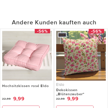
Andere Kunden kauften auch
-56%
-56%
Eldo
Hochsitzkissen rosé Eldo
Dekokissen
„Blütenzauber“
9,99
9,99
22,99
22,99