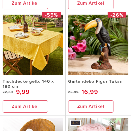
Zum Artikel
Zum Artikel
-55%
-26%
Tischdecke gelb, 140 x
Gartendeko Figur Tukan
180 cm
9,99
16,99
22,59
22,99
Zum Artikel
Zum Artikel