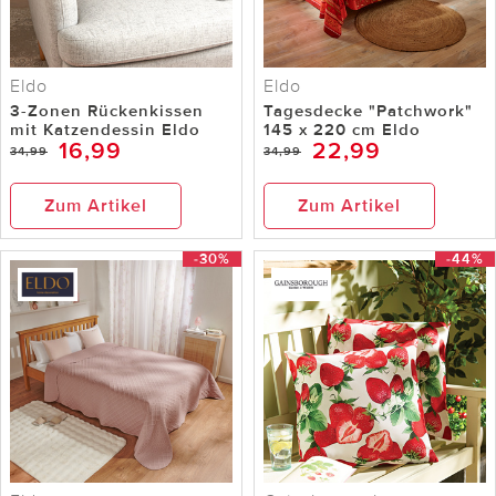
Eldo
Eldo
3-Zonen Rückenkissen
Tagesdecke "Patchwork"
mit Katzendessin Eldo
145 x 220 cm Eldo
16,99
22,99
34,99
34,99
Zum Artikel
Zum Artikel
-30%
-44%