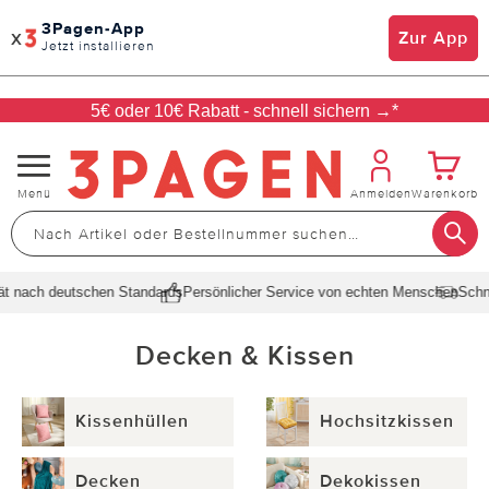
3Pagen-App
x
Zur App
Jetzt installieren
5€ oder 10€ Rabatt - schnell sichern →*
Navigation
Menü
Anmelden
Warenkorb
umschalten
h deutschen Standards
Persönlicher Service von echten Menschen
Schnelle Li
Decken & Kissen
Kissenhüllen
Hochsitzkissen
Decken
Dekokissen