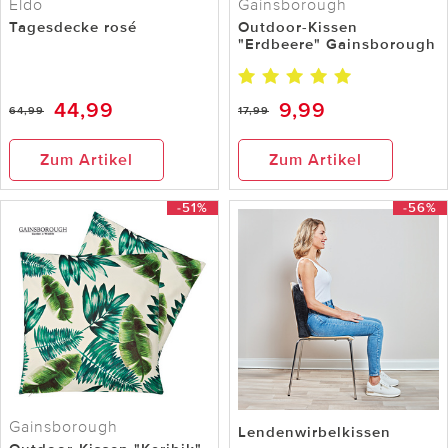
Eldo
Gainsborough
Tagesdecke rosé
Outdoor-Kissen
"Erdbeere" Gainsborough
44,99
9,99
64,99
17,99
Zum Artikel
Zum Artikel
-51%
-56%
Gainsborough
Lendenwirbelkissen