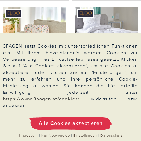
3PAGEN setzt Cookies mit unterschiedlichen Funktionen
ein. Mit Ihrem Einverständnis werden Cookies zur
Verbesserung Ihres Einkaufserlebnisses gesetzt. Klicken
Sie auf "Alle Cookies akzeptieren", um alle Cookies zu
akzeptieren oder klicken Sie auf "Einstellungen", um
Eldo
Eldo
mehr zu erfahren und Ihre persönliche Cookie-
Rückenkissen Blumen
Steppdecke "Micro
Einstellung zu wählen. Sie können die hier erteilte
Eldo
Deluxe" 135x200cm Eldo
Einwilligung jederzeit unter
https://www.3pagen.at/cookies/
widerrufen bzw.
anpassen.
34,99
64,99
Alle Cookies akzeptieren
Zum Artikel
Zum Artikel
Impressum
|
Nur Notwendige
|
Einstellungen
|
Datenschutz
-22%
-27%