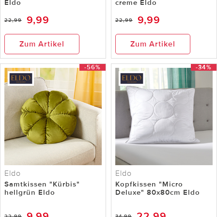
Eldo
creme Eldo
9,99
9,99
22,99
22,99
Zum Artikel
Zum Artikel
-56%
-34%
Eldo
Eldo
Samtkissen "Kürbis"
Kopfkissen "Micro
hellgrün Eldo
Deluxe" 80x80cm Eldo
9,99
22,99
22,99
34,99