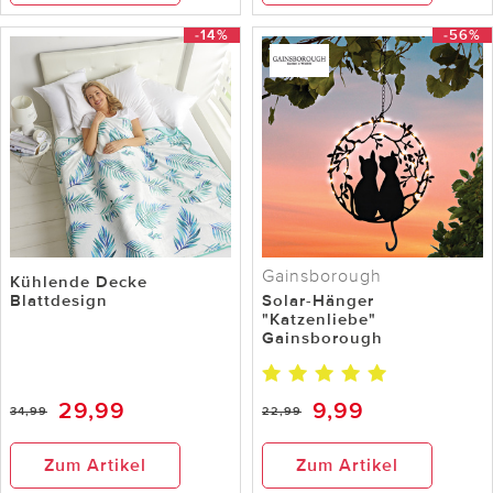
-14%
-56%
Gainsborough
Kühlende Decke
Blattdesign
Solar-Hänger
"Katzenliebe"
Gainsborough
29,99
9,99
34,99
22,99
Zum Artikel
Zum Artikel