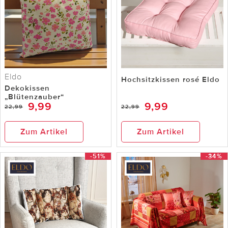
Eldo
Hochsitzkissen rosé Eldo
Dekokissen
„Blütenzauber“
9,99
9,99
22,99
22,99
Zum Artikel
Zum Artikel
-51%
-34%