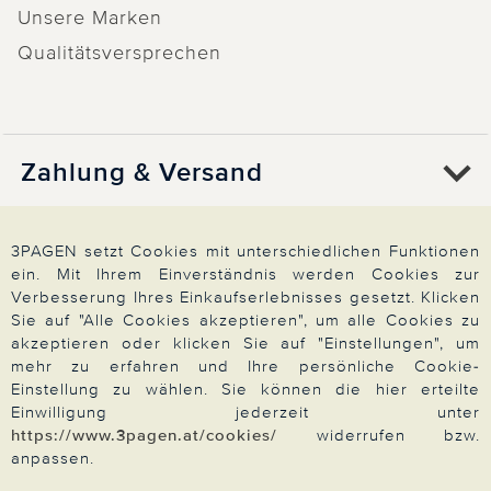
Unsere Marken
Qualitätsversprechen
Zahlung & Versand
Über 3PAGEN
3PAGEN setzt Cookies mit unterschiedlichen Funktionen
ein. Mit Ihrem Einverständnis werden Cookies zur
Verbesserung Ihres Einkaufserlebnisses gesetzt. Klicken
Sie auf "Alle Cookies akzeptieren", um alle Cookies zu
Wir beraten Sie gern
akzeptieren oder klicken Sie auf "Einstellungen", um
mehr zu erfahren und Ihre persönliche Cookie-
Einstellung zu wählen. Sie können die hier erteilte
Einwilligung jederzeit unter
Impressum
|
AGB
|
Datenschutz
|
Cookies
https://www.3pagen.at/cookies/
widerrufen bzw.
Alle Preise in Euro, inkl. der gesetzlichen MwSt.
anpassen.
© 2026 3PAGEN