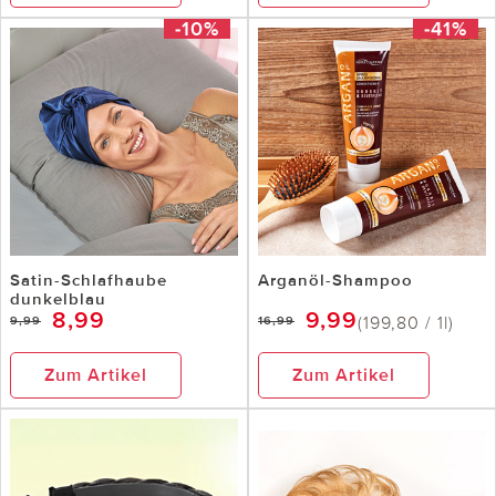
-10%
-41%
Satin-Schlafhaube
Arganöl-Shampoo
dunkelblau
8,99
9,99
(199,80 / 1l)
9,99
16,99
Zum Artikel
Zum Artikel