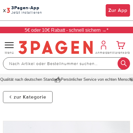
3Pagen-App
x
Zur App
Jetzt installieren
5€ oder 10€ Rabatt - schnell sichern →*
Navigation
Menü
Anmelden
Warenkorb
umschalten
ualität nach deutschen Standards
Persönlicher Service von echten Menschen
zur Kategorie