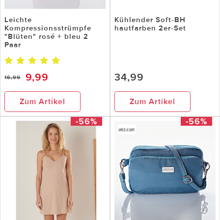
Leichte
Kühlender Soft-BH
Kompressionsstrümpfe
hautfarben 2er-Set
"Blüten" rosé + bleu 2
Paar
9,99
34,99
16,99
Zum Artikel
Zum Artikel
-56%
-56%