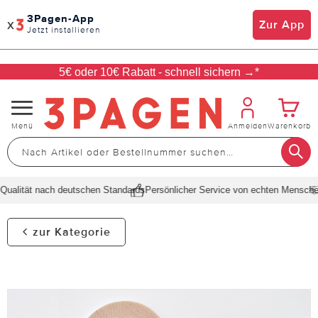
3Pagen-App
x
Zur App
Jetzt installieren
5€ oder 10€ Rabatt - schnell sichern →*
Navigation
Menü
Anmelden
Warenkorb
umschalten
alität nach deutschen Standards
Persönlicher Service von echten Menschen
zur Kategorie