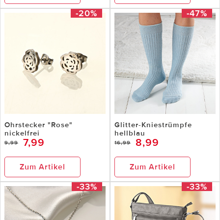
-20%
-47%
Ohrstecker "Rose"
Glitter-Kniestrümpfe
nickelfrei
hellblau
7,99
8,99
9,99
16,99
Zum Artikel
Zum Artikel
-33%
-33%