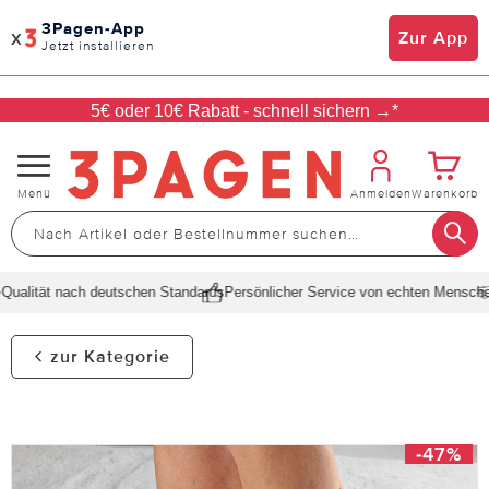
3Pagen-App
x
Zur App
Jetzt installieren
5€ oder 10€ Rabatt - schnell sichern →*
Navigation
Menü
Anmelden
Warenkorb
umschalten
alität nach deutschen Standards
Persönlicher Service von echten Menschen
zur Kategorie
-47%