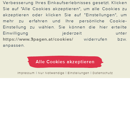
Verbesserung Ihres Einkaufserlebnisses gesetzt. Klicken
Qualitätsversprechen
Sie auf "Alle Cookies akzeptieren", um alle Cookies zu
akzeptieren oder klicken Sie auf "Einstellungen", um
mehr zu erfahren und Ihre persönliche Cookie-
Einstellung zu wählen. Sie können die hier erteilte
Einwilligung jederzeit unter
Zahlung & Versand
https://www.3pagen.at/cookies/
widerrufen bzw.
anpassen.
Über 3PAGEN
Alle Cookies akzeptieren
Impressum
|
Nur Notwendige
|
Einstellungen
|
Datenschutz
Wir beraten Sie gern
Impressum
|
AGB
|
Datenschutz
|
Cookies
Alle Preise in Euro, inkl. der gesetzlichen MwSt.
© 2026 3PAGEN