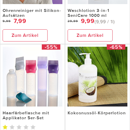
Ohrenreiniger mit Silikon-
Waschlotion 3-in-1
Aufsätzen
SeniCare 1000 ml
7,99
9,99
(9,99 / 1l)
9,99
29,99
Zum Artikel
Zum Artikel
-55%
-65%
Haarfärbeflasche mit
Kokosnussöl-Körperlotion
Applikator 5er-Set