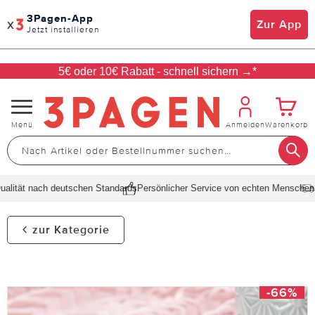
3Pagen-App
x
Zur App
Jetzt installieren
5€ oder 10€ Rabatt - schnell sichern →*
Navigation
Menü
Anmelden
Warenkorb
umschalten
ität nach deutschen Standards
Persönlicher Service von echten Menschen
Sc
zur Kategorie
-66%