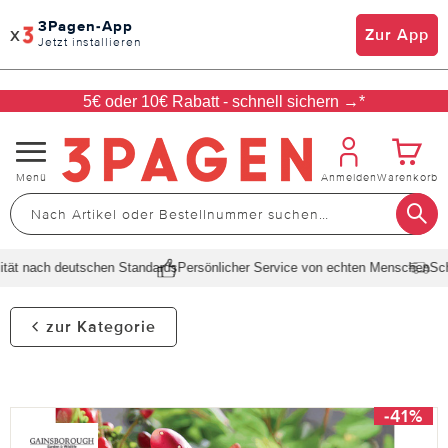
3Pagen-App
x
Zur App
Jetzt installieren
5€ oder 10€ Rabatt - schnell sichern →*
Navigation
Menü
Anmelden
Warenkorb
umschalten
ät nach deutschen Standards
Persönlicher Service von echten Menschen
Schne
zur Kategorie
-41%