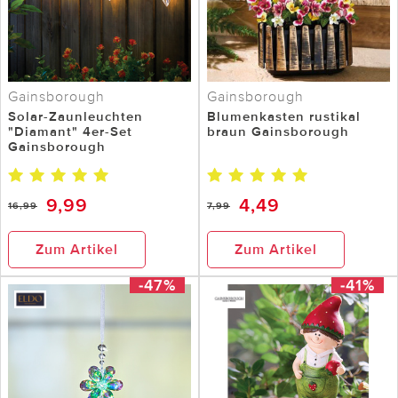
Gainsborough
Gainsborough
Solar-Zaunleuchten
Blumenkasten rustikal
"Diamant" 4er-Set
braun Gainsborough
Gainsborough
9,99
4,49
16,99
7,99
Zum Artikel
Zum Artikel
-47%
-41%