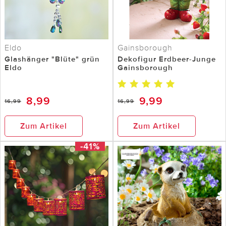
Eldo
Gainsborough
Glashänger "Blüte" grün
Dekofigur Erdbeer-Junge
Eldo
Gainsborough
8,99
9,99
16,99
16,99
Zum Artikel
Zum Artikel
-41%