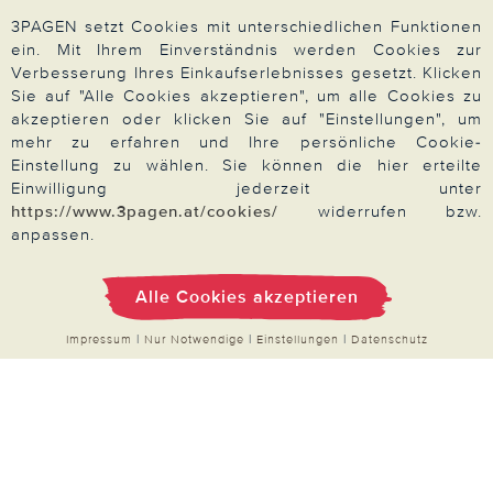
3PAGEN setzt Cookies mit unterschiedlichen Funktionen
ein. Mit Ihrem Einverständnis werden Cookies zur
Verbesserung Ihres Einkaufserlebnisses gesetzt. Klicken
Zahlung & Versand
Sie auf "Alle Cookies akzeptieren", um alle Cookies zu
akzeptieren oder klicken Sie auf "Einstellungen", um
mehr zu erfahren und Ihre persönliche Cookie-
Einstellung zu wählen. Sie können die hier erteilte
Über 3PAGEN
Einwilligung jederzeit unter
https://www.3pagen.at/cookies/
widerrufen bzw.
anpassen.
Wir beraten Sie gern
Alle Cookies akzeptieren
Impressum
|
Nur Notwendige
|
Einstellungen
|
Datenschutz
Impressum
|
AGB
|
Datenschutz
|
Cookies
Alle Preise in Euro, inkl. der gesetzlichen MwSt.
© 2026 3PAGEN