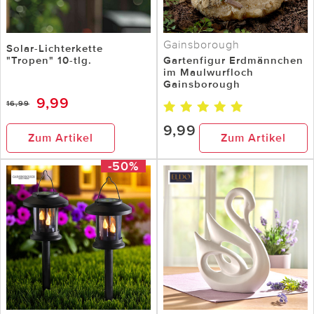
Gainsborough
Solar-Lichterkette
"Tropen" 10-tlg.
Gartenfigur Erdmännchen
im Maulwurfloch
Gainsborough
9,99
16,99
9,99
Zum Artikel
Zum Artikel
-50%