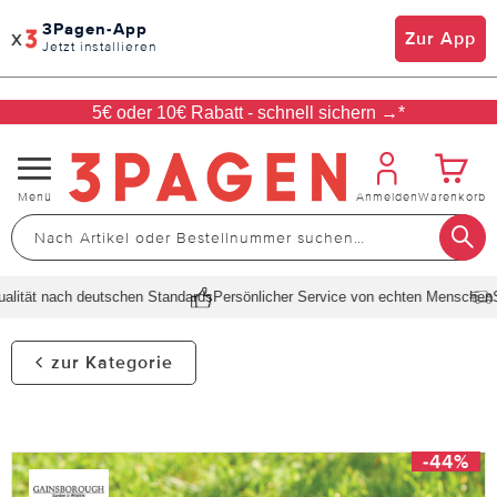
3Pagen-App
x
Zur App
Jetzt installieren
5€ oder 10€ Rabatt - schnell sichern →*
Navigation
Menü
Anmelden
Warenkorb
umschalten
ität nach deutschen Standards
Persönlicher Service von echten Menschen
Sch
zur Kategorie
-44%