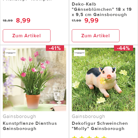
Deko-Kalb
"Gänseblümchen" 18 x 19
x 9,5 cm Gainsborough
8,99
9,99
18,99
17,99
Zum Artikel
Zum Artikel
-41%
-44%
Gainsborough
Gainsborough
Kunstpflanze Dianthus
Dekofigur Schweinchen
Gainsborough
"Molly" Gainsborough