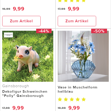
9,99
9,99
16,99
17,99
Zum Artikel
Zum Artikel
-44%
-50%
Gainsborough
Vase in Muschelform
Dekofigur Schweinchen
hellblau
"Polly" Gainsborough
9,99
9,99
17,99
19,99