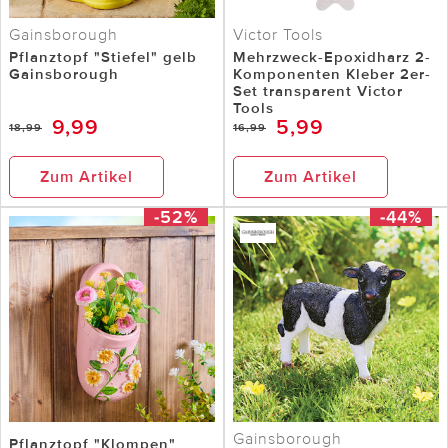
Gainsborough
Victor Tools
Pflanztopf "Stiefel" gelb
Mehrzweck-Epoxidharz 2-
Gainsborough
Komponenten Kleber 2er-
Set transparent Victor
Tools
9,99
5,99
18,99
16,99
Zum Artikel
Zum Artikel
-52%
-44%
Gainsborough
Pflanztopf "Klompen"