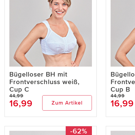
Bügelloser BH mit
Bügello
Frontverschluss weiß,
Frontve
Cup C
Cup B
44,99
44,99
16,99
16,99
Zum Artikel
-62%