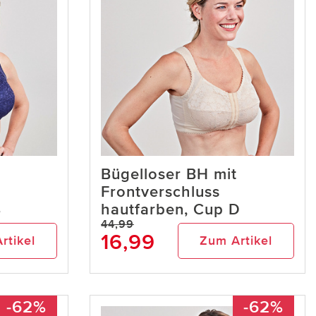
Bügelloser BH mit
Frontverschluss
B
hautfarben, Cup D
44,99
16,99
rtikel
Zum Artikel
-62%
-62%