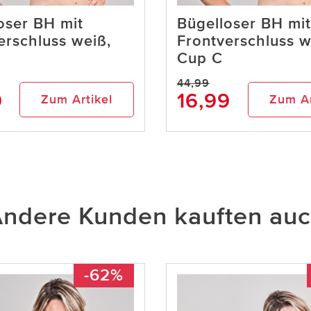
oser BH mit
Bügelloser BH mit
erschluss weiß,
Frontverschluss w
Cup C
44,99
9
16,99
Zum Artikel
Zum Ar
ndere Kunden kauften au
-62%