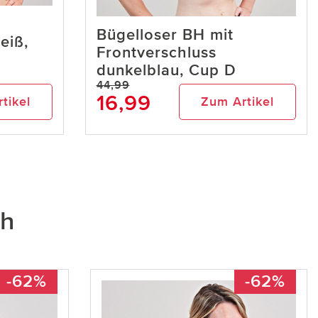
Bügelloser BH mit
eiß,
Frontverschluss
dunkelblau, Cup D
44,99
16,99
tikel
Zum Artikel
ch
-62%
-62%