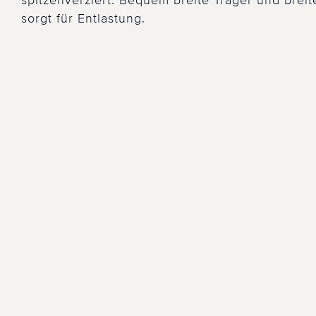
spitzenverziert. Bequem breite Träger und brei
sorgt für Entlastung.