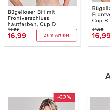
Bügell
Bügelloser BH mit
Frontv
Frontverschluss
Cup B
hautfarben, Cup D
44,99
44,99
16,99
16,9
Zum Artikel
A
-62%