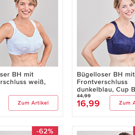
ser BH mit
Bügelloser BH mit
rschluss weiß,
Frontverschluss
dunkelblau, Cup 
44,99
16,99
Zum Artikel
Zum A
-62%