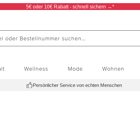
5€ oder 10€ Rabatt - schnell sichern →*
lt
Wellness
Mode
Wohnen
Persönlicher Service von echten Menschen