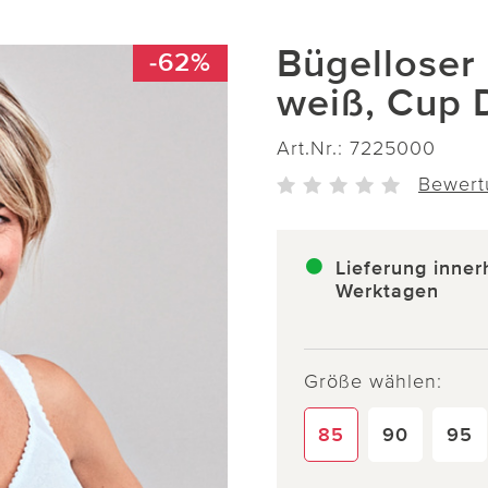
Bügelloser
-62%
weiß, Cup 
Art.Nr.:
7225000
Bewert
Lieferung inner
Werktagen
Größe wählen:
85
90
95