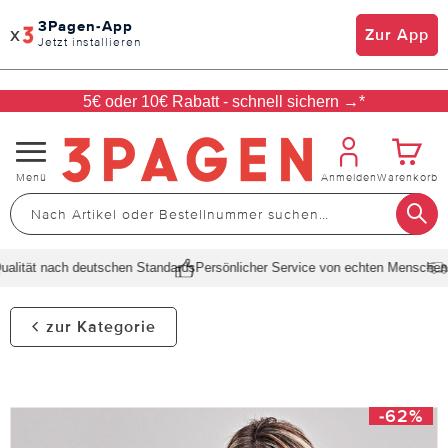
3Pagen-App
x
Zur App
Jetzt installieren
5€ oder 10€ Rabatt - schnell sichern →*
Navigation
Menü
Anmelden
Warenkorb
umschalten
lität nach deutschen Standards
Persönlicher Service von echten Menschen
Sc
zur Kategorie
-62%