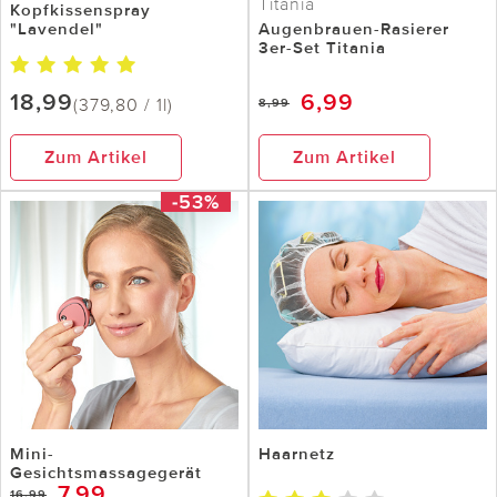
Titania
Kopfkissenspray
"Lavendel"
Augenbrauen-Rasierer
3er-Set Titania
18,99
6,99
(379,80 / 1l)
8,99
Zum Artikel
Zum Artikel
-53%
Mini-
Haarnetz
Gesichtsmassagegerät
7,99
16,99