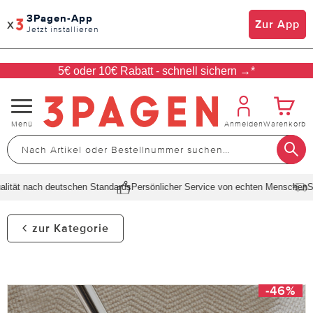
3Pagen-App
x
Zur App
Jetzt installieren
5€ oder 10€ Rabatt - schnell sichern →*
Navigation
Menü
Anmelden
Warenkorb
umschalten
ität nach deutschen Standards
Persönlicher Service von echten Menschen
Sch
zur Kategorie
-46%