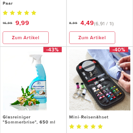
Paar
9,99
4,49
(6,91 / 1l)
16,99
8,99
Zum Artikel
Zum Artikel
-43%
-40%
Glasreiniger
Mini-Reisenähset
"Sommerbrise", 650 ml