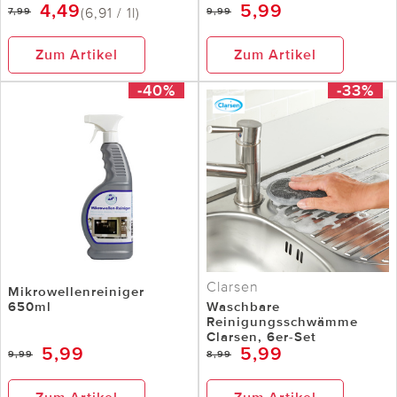
4,49
5,99
(6,91 / 1l)
7,99
9,99
Zum Artikel
Zum Artikel
-40%
-33%
Clarsen
Mikrowellenreiniger
650ml
Waschbare
Reinigungsschwämme
Clarsen, 6er-Set
5,99
5,99
9,99
8,99