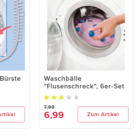
Bürste
Waschbälle
"Flusenschreck", 6er-Set
7,99
6,99
rtikel
Zum Artikel