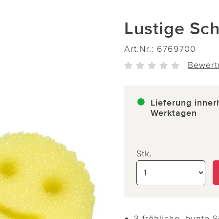
Lustige Sc
Art.Nr.:
6769700
Bewert
Lieferung inner
Werktagen
Stk.
3 fröhliche, bunte