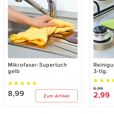
Mikrofaser-Supertuch
Reinigu
gelb
3-tlg.
6,99
8,99
2,99
Zum Artikel