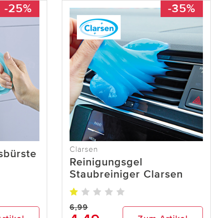
-25%
-35%
Clarsen
sbürste
Reinigungsgel
Staubreiniger Clarsen
6,99