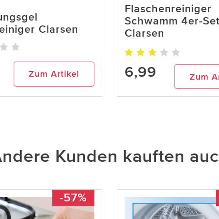
Flaschenreiniger
ungsgel
Schwamm 4er-Se
einiger Clarsen
Clarsen
6,99
Zum Artikel
Zum Ar
ndere Kunden kauften au
-57%