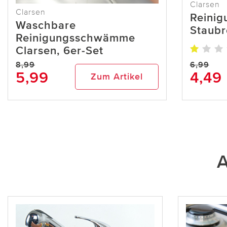
Clarsen
Clarsen
Reinig
Waschbare
Staubr
Reinigungsschwämme
Clarsen, 6er-Set
8,99
6,99
5,99
4,49
Zum Artikel
A