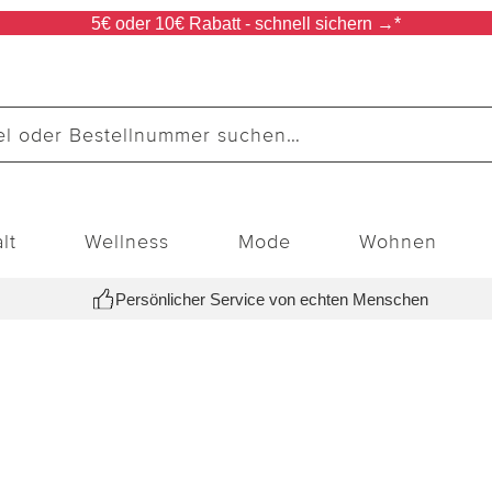
5€ oder 10€ Rabatt - schnell sichern →*
lt
Wellness
Mode
Wohnen
Persönlicher Service von echten Menschen