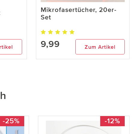
Mikrofasertücher, 20er-
t
Set
9,99
tikel
Zum Artikel
ch
-25%
-12%