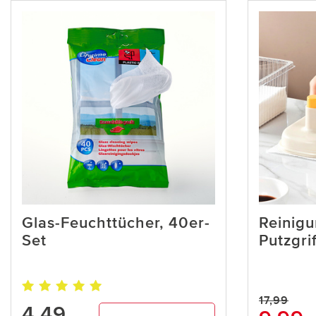
Glas-Feuchttücher, 40er-
Reinigu
Set
Putzgri
17,99
4,49