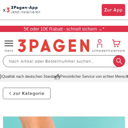
3Pagen-App
x
Zur App
Jetzt installieren
5€ oder 10€ Rabatt - schnell sichern →*
Navigation
Menü
Anmelden
Warenkorb
umschalten
ualität nach deutschen Standards
Persönlicher Service von echten Menschen
zur Kategorie