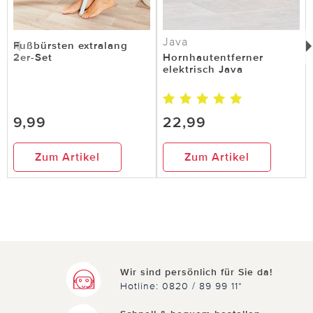
22.01.2020
von Anja G. aus Nordschwarzwald
Java
Fußbürsten extralang
Supergut !!
2er-Set
Hornhautentferner
elektrisch Java
Für meinen großen Zeh ist es zu eng, aber ich
habe es einfach umgedreht , am Nachbarzeh
angebracht und das Polster in Richtung des
9,99
22,99
großen Zehs gedreht. Es gibt sofort eine
Entlastung für den Hallux v. und beim Wandern ist
Zum Artikel
Zum Artikel
es absolut genial.
17 von 18 Kunden fanden diese Bewertung hilfreich.
Nicht
hilfreich
hilfreich
Wir sind persönlich für Sie da!
Hotline: 0820 / 89 99 11*