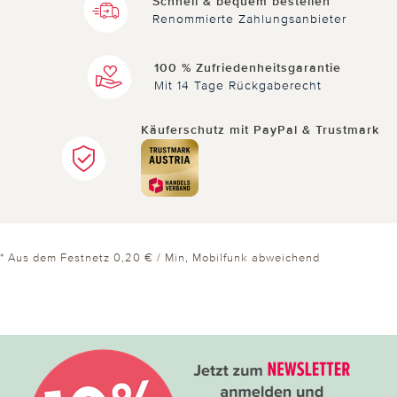
Schnell & bequem bestellen
Renommierte Zahlungsanbieter
11.12.2018
von Manuela aus Salzburg
100 % Zufriedenheitsgarantie
Endtäuschend
Mit 14 Tage Rückgaberecht
Sieht gut aus, dachte: Super, der große Zeh ist
Käuferschutz mit PayPal & Trustmark
geschützt und der Abstandhalter hilft auch. Habe
es mir für beide große Zehen bestellt. Der Schutz
ist so eng, dass an ein überziehen über den
großen Zeh nicht zu denken ist! Mit Mühe brachte
ich ihn über den 2. Zeh momentan tut mir alles
weh und ich schaue mal, ob sich das beruhigt,
* Aus dem Festnetz 0,20 € / Min, Mobilfunk abweichend
oder ich es runter tun muss, weil es selbst für den
2. Zeh sehr eng ist!
6 von 6 Kunden fanden diese Bewertung hilfreich.