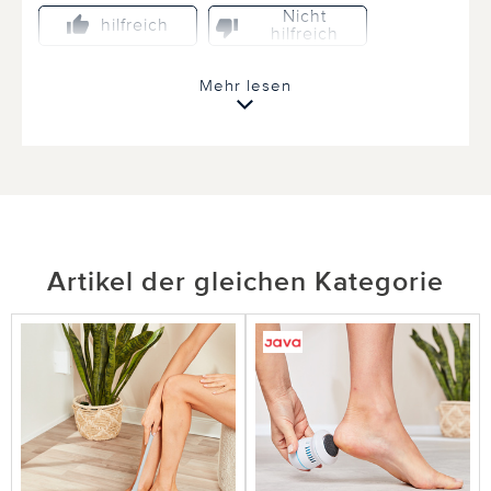
Nicht
hilfreich
hilfreich
Mehr lesen
12.11.2022
von Sylvia aus Miesenbach
zu klein
Gute Idee, aber zu klein für "normale" Zehen!
Artikel der gleichen Kategorie
0 von 0 Kunden fanden diese Bewertung hilfreich.
Nicht
hilfreich
hilfreich