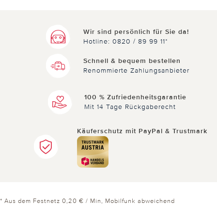
0 von 1 Kunden fanden diese Bewertung hilfreich.
Wir sind persönlich für Sie da!
Hotline: 0820 / 89 99 11*
Nicht
hilfreich
hilfreich
Schnell & bequem bestellen
Renommierte Zahlungsanbieter
100 % Zufriedenheitsgarantie
Mit 14 Tage Rückgaberecht
30.12.2024
von Marion aus Lutherstadt Wittenberg
Käuferschutz mit PayPal & Trustmark
Sehr schöner Kranz.
Cadeau surprise, il est tellement "surprise" que je
je sais pas à quoi ça sert, juste un petit bout de
chiffon, Ne commandez pas de cadeaux surprises
* Aus dem Festnetz 0,20 € / Min, Mobilfunk abweichend
2 von 3 Kunden fanden diese Bewertung hilfreich.