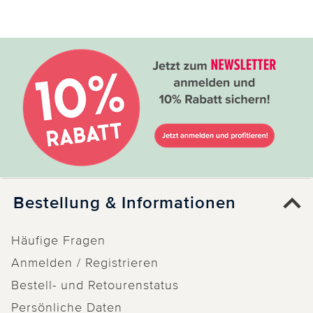
Nicht
hilfreich
hilfreich
28.12.2024
von Sonja aus Wien
Das Geld nicht wert...
Durch und durch Plastikteil aus Billigsdorf! Die
Verpackung war gequetscht, da der Versand in
Bestellung & Informationen
einer Plastiktasche erfolgte. Zwei Kugeln haben
sich sofort gelöst (trotz einer sichtbar dicken
Häufige Fragen
Kleberschicht), weitere folgen vmtl noch. Das
Anmelden / Registrieren
Gehäuse für die Batterien gebrochen. Keine
Bestell- und Retourenstatus
Möglichkeit zum Aufhängen.... Das Zurücksenden
ist mir zu blöd, vor den nächsten Weihnachten
Persönliche Daten