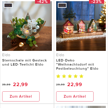
-42%
-23%
Eldo
Eldo
Sternschale mit Gesteck
LED-Deko
und LED-Teelicht Eldo
"Weihnachtsdorf mit
Festbeleuchtung" Eldo
22,99
22,99
39,99
29,99
Zum Artikel
Zum Artikel