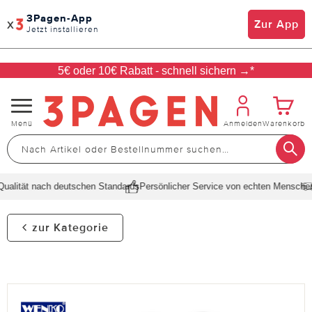
3Pagen-App
x
Zur App
Jetzt installieren
5€ oder 10€ Rabatt - schnell sichern →*
Navigation
Menü
Anmelden
Warenkorb
umschalten
alität nach deutschen Standards
Persönlicher Service von echten Menschen
S
zur Kategorie