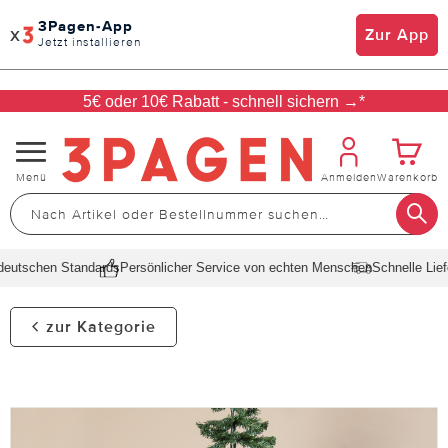
3Pagen-App
x
Zur App
Jetzt installieren
5€ oder 10€ Rabatt - schnell sichern →*
Navigation
Menü
Anmelden
Warenkorb
umschalten
deutschen Standards
Persönlicher Service von echten Menschen
Schnelle Liefe
zur Kategorie