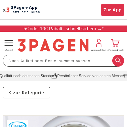
3Pagen-App
x
Zur App
Jetzt installieren
5€ oder 10€ Rabatt - schnell sichern →*
Navigation
Menü
Anmelden
Warenkorb
umschalten
alität nach deutschen Standards
Persönlicher Service von echten Menschen
S
zur Kategorie