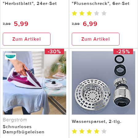
"Herbstblatt", 24er-Set
"Flusenschreck", 6er-Set
5,99
6,99
7,99
7,99
Zum Artikel
Zum Artikel
-30%
-25%
Bergström
Wassersparset, 2-tlg.
Schnurloses
Dampfbügeleisen