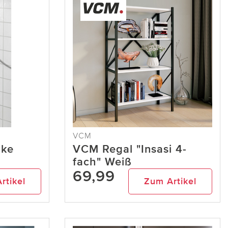
VCM
cke
VCM Regal "Insasi 4-
fach" Weiß
69,99
rtikel
Zum Artikel