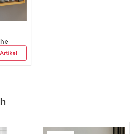
che
Artikel
ch