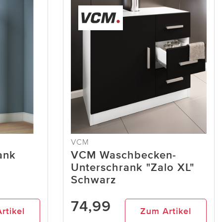
VCM
ank
VCM Waschbecken-
Unterschrank "Zalo XL"
Schwarz
74,99
rtikel
Zum Artikel