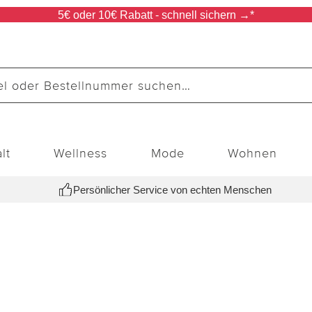
5€ oder 10€ Rabatt - schnell sichern →*
lt
Wellness
Mode
Wohnen
Persönlicher Service von echten Menschen