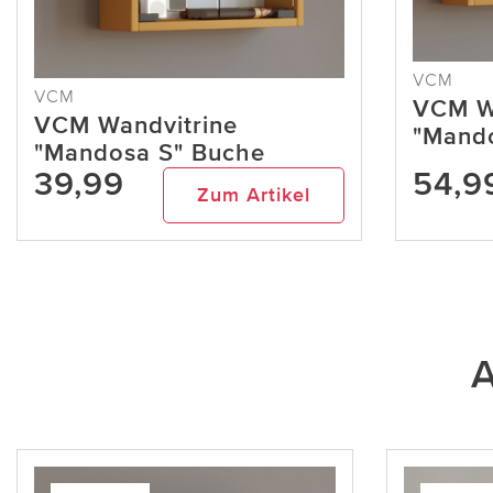
VCM
VCM
VCM W
VCM Wandvitrine
"Mand
"Mandosa S" Buche
39,99
54,9
Zum Artikel
A