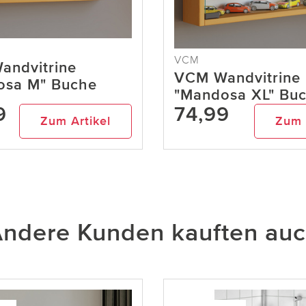
VCM
andvitrine
VCM Wandvitrine
osa M" Buche
"Mandosa XL" Bu
9
74,99
Zum Artikel
Zum 
ndere Kunden kauften au