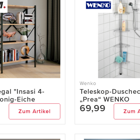
Wenko
al "Insasi 4-
Teleskop-Dusche
onig-Eiche
„Prea“ WENKO
9
69,99
Zum Artikel
Zum A