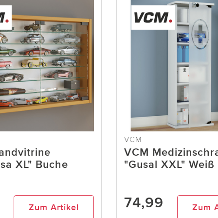
VCM
ndvitrine
VCM Medizinschr
sa XL" Buche
"Gusal XXL" Weiß
74,99
Zum Artikel
Zum A