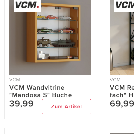
VCM
VCM
VCM Wandvitrine
VCM Reg
"Mandosa S" Buche
fach" H
39,99
69,9
Zum Artikel