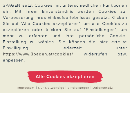
Widerrufsrecht
3PAGEN setzt Cookies mit unterschiedlichen Funktionen
Produktsicherheit
ein. Mit Ihrem Einverständnis werden Cookies zur
Verbesserung Ihres Einkaufserlebnisses gesetzt. Klicken
Barrierefreiheit
Sie auf "Alle Cookies akzeptieren", um alle Cookies zu
Unsere Marken
akzeptieren oder klicken Sie auf "Einstellungen", um
mehr zu erfahren und Ihre persönliche Cookie-
Qualitätsversprechen
Einstellung zu wählen. Sie können die hier erteilte
Einwilligung jederzeit unter
https://www.3pagen.at/cookies/
widerrufen bzw.
anpassen.
Zahlung & Versand
Alle Cookies akzeptieren
Impressum
|
Nur Notwendige
|
Einstellungen
|
Datenschutz
Über 3PAGEN
Wir beraten Sie gern