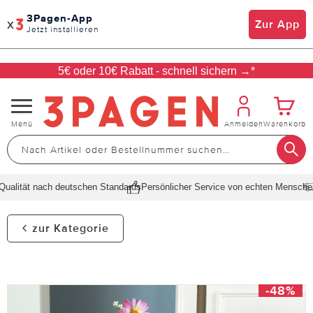
3Pagen-App
x
Zur App
Jetzt installieren
5€ oder 10€ Rabatt - schnell sichern →*
Navigation
Menü
Anmelden
Warenkorb
umschalten
alität nach deutschen Standards
Persönlicher Service von echten Menschen
S
zur Kategorie
-48%