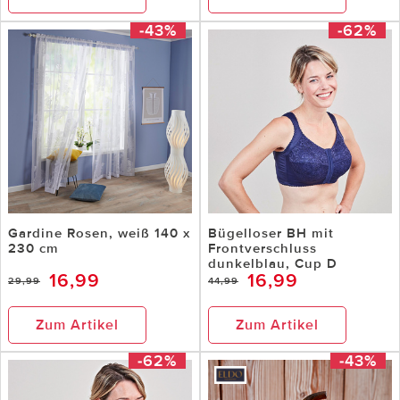
-43%
-62%
Gardine Rosen, weiß 140 x
Bügelloser BH mit
230 cm
Frontverschluss
dunkelblau, Cup D
16,99
16,99
29,99
44,99
Zum Artikel
Zum Artikel
-62%
-43%