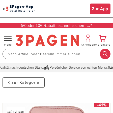
3Pagen-App
x
Zur App
Jetzt installieren
5€ oder 10€ Rabatt - schnell sichern →*
Navigation
Menü
Anmelden
Warenkorb
umschalten
lität nach deutschen Standards
Persönlicher Service von echten Menschen
Sc
zur Kategorie
-41%