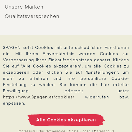
Unsere Marken
Qualitätsversprechen
Zahlung & Versand
3PAGEN setzt Cookies mit unterschiedlichen Funktionen
ein. Mit Ihrem Einverständnis werden Cookies zur
Verbesserung Ihres Einkaufserlebnisses gesetzt. Klicken
Sie auf "Alle Cookies akzeptieren", um alle Cookies zu
Über 3PAGEN
akzeptieren oder klicken Sie auf "Einstellungen", um
mehr zu erfahren und Ihre persönliche Cookie-
Einstellung zu wählen. Sie können die hier erteilte
Einwilligung jederzeit unter
Wir beraten Sie gern
https://www.3pagen.at/cookies/
widerrufen bzw.
anpassen.
Impressum
|
AGB
|
Datenschutz
|
Cookies
Alle Cookies akzeptieren
Alle Preise in Euro, inkl. der gesetzlichen MwSt.
© 2026 3PAGEN
Impressum
|
Nur Notwendige
|
Einstellungen
|
Datenschutz