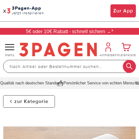
3Pagen-App
x
Zur App
Jetzt installieren
5€ oder 10€ Rabatt - schnell sichern →*
Navigation
Menü
Anmelden
Warenkorb
umschalten
alität nach deutschen Standards
Persönlicher Service von echten Menschen
S
zur Kategorie