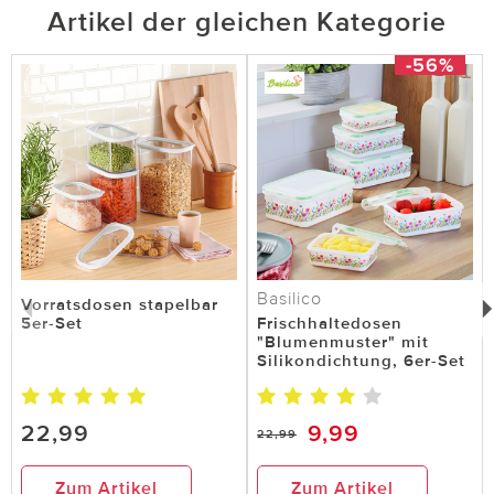
Artikel der gleichen Kategorie
Toastbrot Frischhaltebox
-56%
Alles bestens. Gerne wieder.
1 von 5 Kunden fanden diese Bewertung hilfreich.
Nicht
hilfreich
hilfreich
Basilico
Vorratsdosen stapelbar
5er-Set
Frischhaltedosen
"Blumenmuster" mit
Silikondichtung, 6er-Set
22,99
9,99
22,99
Zum Artikel
Zum Artikel