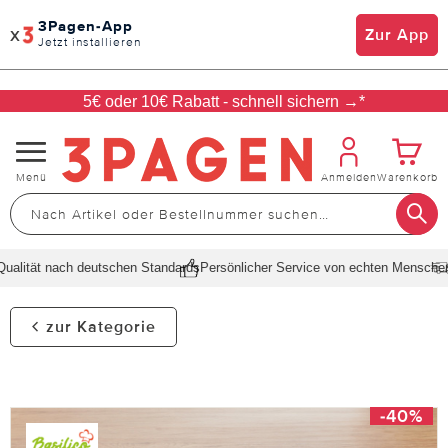
3Pagen-App
x
Zur App
Jetzt installieren
5€ oder 10€ Rabatt - schnell sichern →*
Navigation
Menü
Anmelden
Warenkorb
umschalten
lität nach deutschen Standards
Persönlicher Service von echten Menschen
S
zur Kategorie
-40%