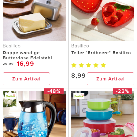
Basilico
Basilico
Doppelwandige
Teller "Erdbeere" Basilico
Butterdose Edelstahl
16,99
29,99
8,99
Zum Artikel
Zum Artikel
-48%
-23%