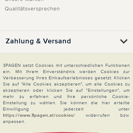
Qualitätsversprechen
Zahlung & Versand
Über 3PAGEN
3PAGEN setzt Cookies mit unterschiedlichen Funktionen
ein. Mit Ihrem Einverständnis werden Cookies zur
Verbesserung Ihres Einkaufserlebnisses gesetzt. Klicken
Wir beraten Sie gern
Sie auf "Alle Cookies akzeptieren", um alle Cookies zu
akzeptieren oder klicken Sie auf "Einstellungen", um
mehr zu erfahren und Ihre persönliche Cookie-
Einstellung zu wählen. Sie können die hier erteilte
Impressum
|
AGB
|
Datenschutz
|
Cookies
Einwilligung jederzeit unter
https://www.3pagen.at/cookies/
widerrufen bzw.
Alle Preise in Euro, inkl. der gesetzlichen MwSt.
© 2026 3PAGEN
anpassen.