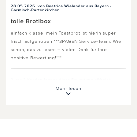
28.05.2026
von Beatrice Wielander aus Bayern -
Garmisch-Partenkirchen
tolle Brotibox
einfach klasse, mein Toastbrot ist hierin super
frisch aufgehoben ***3PAGEN Service-Team: Wie
schön, das zu lesen – vielen Dank für Ihre
positive Bewertung!***
2 von 2 Kunden fanden diese Bewertung hilfreich.
Mehr lesen
Nicht
hilfreich
hilfreich
23.11.2024
von Ute Braune aus Lüdenscheid