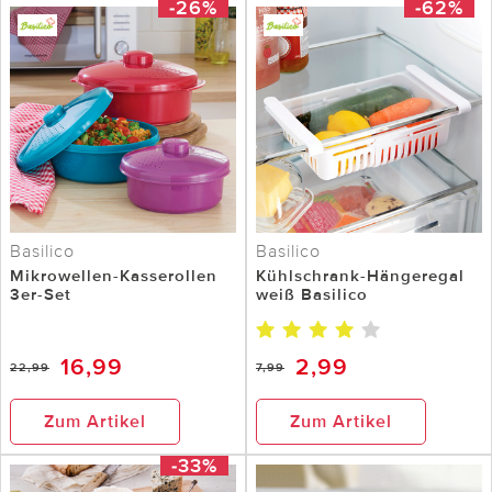
-26%
-62%
Basilico
Basilico
Mikrowellen-Kasserollen
Kühlschrank-Hängeregal
3er-Set
weiß Basilico
16,99
2,99
22,99
7,99
Zum Artikel
Zum Artikel
-33%