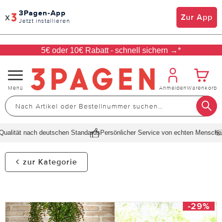
3Pagen-App
x
Zur App
Jetzt installieren
5€ oder 10€ Rabatt - schnell sichern →*
Navigation
Menü
Anmelden
Warenkorb
umschalten
alität nach deutschen Standards
Persönlicher Service von echten Menschen
S
zur Kategorie
-29%