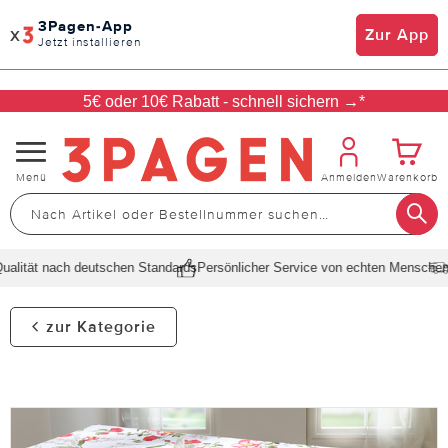
3Pagen-App
x
Zur App
Jetzt installieren
5€ oder 10€ Rabatt - schnell sichern →*
Navigation
Menü
Anmelden
Warenkorb
umschalten
lität nach deutschen Standards
Persönlicher Service von echten Menschen
Sc
zur Kategorie