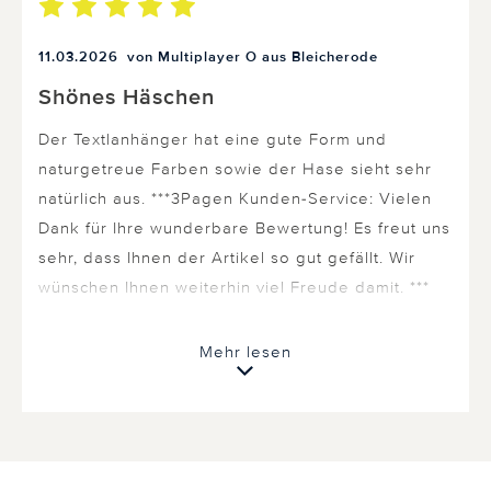
11.03.2026
von Multiplayer O aus Bleicherode
Shönes Häschen
Der Textlanhänger hat eine gute Form und
naturgetreue Farben sowie der Hase sieht sehr
natürlich aus. ***3Pagen Kunden-Service: Vielen
Dank für Ihre wunderbare Bewertung! Es freut uns
sehr, dass Ihnen der Artikel so gut gefällt. Wir
wünschen Ihnen weiterhin viel Freude damit. ***
Mehr lesen
0 von 0 Kunden fanden diese Bewertung hilfreich.
Nicht
hilfreich
hilfreich