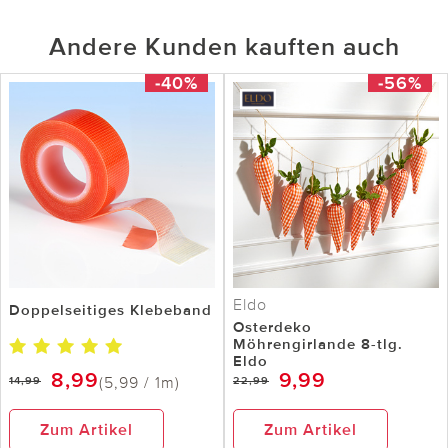
Andere Kunden kauften auch
-40%
-56%
Eldo
Doppelseitiges Klebeband
Osterdeko
Möhrengirlande 8-tlg.
Eldo
8,99
9,99
(5,99 / 1m)
14,99
22,99
Zum Artikel
Zum Artikel