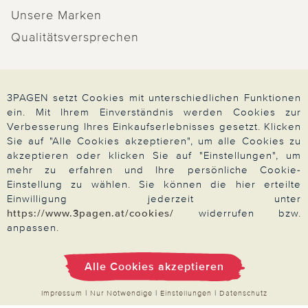
Unsere Marken
Qualitätsversprechen
3PAGEN setzt Cookies mit unterschiedlichen Funktionen
Zahlung & Versand
ein. Mit Ihrem Einverständnis werden Cookies zur
Verbesserung Ihres Einkaufserlebnisses gesetzt. Klicken
Sie auf "Alle Cookies akzeptieren", um alle Cookies zu
akzeptieren oder klicken Sie auf "Einstellungen", um
Über 3PAGEN
mehr zu erfahren und Ihre persönliche Cookie-
Einstellung zu wählen. Sie können die hier erteilte
Einwilligung jederzeit unter
Wir beraten Sie gern
https://www.3pagen.at/cookies/
widerrufen bzw.
anpassen.
Alle Cookies akzeptieren
Impressum
|
AGB
|
Datenschutz
|
Cookies
Alle Preise in Euro, inkl. der gesetzlichen MwSt.
Impressum
|
Nur Notwendige
|
Einstellungen
|
Datenschutz
© 2026 3PAGEN