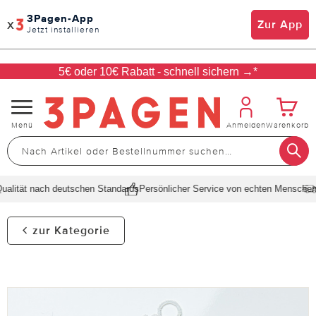
3Pagen-App
x
Zur App
Jetzt installieren
5€ oder 10€ Rabatt - schnell sichern →*
Navigation
Menü
Anmelden
Warenkorb
umschalten
lität nach deutschen Standards
Persönlicher Service von echten Menschen
Sc
zur Kategorie