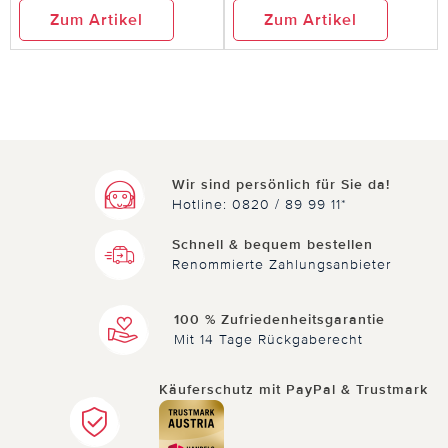
ostern kann kommen
Zum Artikel
Zum Artikel
super süß!! tolle deko!
0 von 0 Kunden fanden diese Bewertung hilfreich.
Nicht
hilfreich
hilfreich
Wir sind persönlich für Sie da!
Hotline: 0820 / 89 99 11*
Schnell & bequem bestellen
Renommierte Zahlungsanbieter
14.02.2022
von Rösler ,Iris aus Sandersdorf
100 % Zufriedenheitsgarantie
Mit 14 Tage Rückgaberecht
Frau
Sehr schöne Deko , kann man nur weiter
Käuferschutz mit PayPal & Trustmark
empfehlen