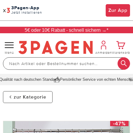
3Pagen-App
x
Zur App
Jetzt installieren
5€ oder 10€ Rabatt - schnell sichern →*
Navigation
Menü
Anmelden
Warenkorb
umschalten
ualität nach deutschen Standards
Persönlicher Service von echten Menschen
zur Kategorie
-47%