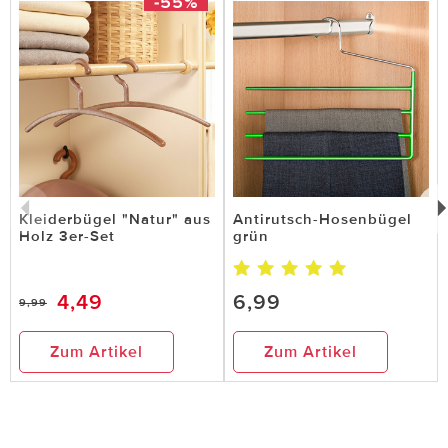
-55%
Kleiderbügel "Natur" aus
Antirutsch-Hosenbügel
Holz 3er-Set
grün
4,49
6,99
9,99
Zum Artikel
Zum Artikel