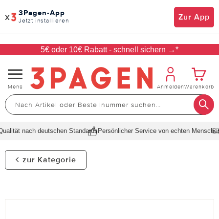
3Pagen-App
x
Zur App
Jetzt installieren
5€ oder 10€ Rabatt - schnell sichern →*
Navigation
Menü
Anmelden
Warenkorb
umschalten
lität nach deutschen Standards
Persönlicher Service von echten Menschen
Sc
zur Kategorie