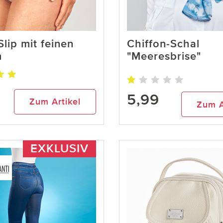
lip mit feinen
Chiffon-Schal
n
"Meeresbrise"
5,99
Zum Artikel
Zum A
EXKLUSIV