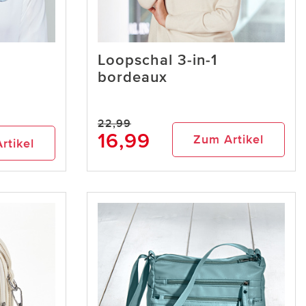
Loopschal 3-in-1
bordeaux
22,99
16,99
Zum Artikel
rtikel