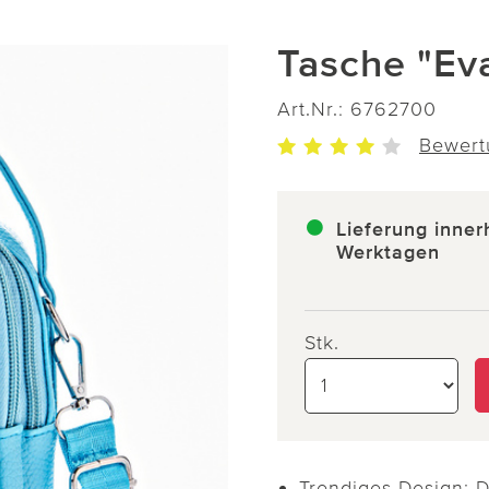
Tasche "Eva
Art.Nr.:
6762700
Bewert
Lieferung inner
Werktagen
Stk.
Trendiges Design: D