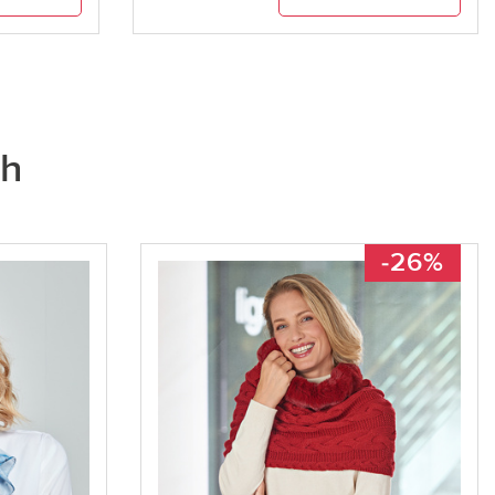
ch
-26%