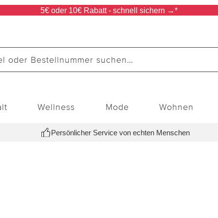
5€ oder 10€ Rabatt - schnell sichern →*
lt
Wellness
Mode
Wohnen
Persönlicher Service von echten Menschen