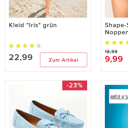
Kleid "Iris" grün
Shape-S
Noppe
18,99
22,99
9,99
Zum Artikel
-23%