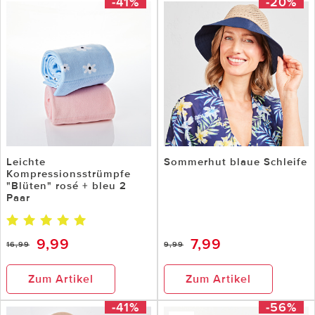
-41%
-20%
Leichte
Sommerhut blaue Schleife
Kompressionsstrümpfe
"Blüten" rosé + bleu 2
Paar
9,99
7,99
16,99
9,99
Zum Artikel
Zum Artikel
-41%
-56%