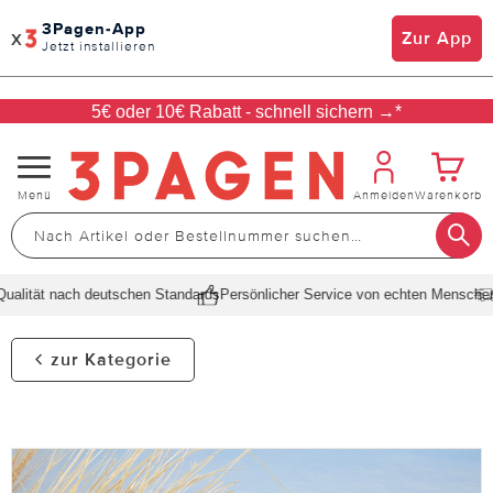
3Pagen-App
x
Zur App
Jetzt installieren
5€ oder 10€ Rabatt - schnell sichern →*
Navigation
Menü
Anmelden
Warenkorb
umschalten
alität nach deutschen Standards
Persönlicher Service von echten Menschen
S
zur Kategorie