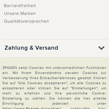
Barrierefreiheit
Unsere Marken
Qualitätsversprechen
Zahlung & Versand
Über 3PAGEN
3PAGEN setzt Cookies mit unterschiedlichen Funktionen
ein. Mit Ihrem Einverständnis werden Cookies zur
Verbesserung Ihres Einkaufserlebnisses gesetzt. Klicken
Wir beraten Sie gern
Sie auf "Alle Cookies akzeptieren", um alle Cookies zu
akzeptieren oder klicken Sie auf "Einstellungen", um
mehr zu erfahren und Ihre persönliche Cookie-
Einstellung zu wählen. Sie können die hier erteilte
Impressum
|
AGB
|
Datenschutz
|
Cookies
Einwilligung jederzeit unter
https://www.3pagen.at/cookies/
widerrufen bzw.