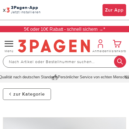
3Pagen-App
x
Zur App
Jetzt installieren
5€ oder 10€ Rabatt - schnell sichern →*
Navigation
Menü
Anmelden
Warenkorb
umschalten
alität nach deutschen Standards
Persönlicher Service von echten Menschen
S
zur Kategorie