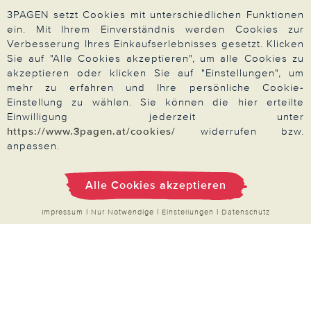
Qualitätsversprechen
3PAGEN setzt Cookies mit unterschiedlichen Funktionen
ein. Mit Ihrem Einverständnis werden Cookies zur
Verbesserung Ihres Einkaufserlebnisses gesetzt. Klicken
Sie auf "Alle Cookies akzeptieren", um alle Cookies zu
Zahlung & Versand
akzeptieren oder klicken Sie auf "Einstellungen", um
mehr zu erfahren und Ihre persönliche Cookie-
Einstellung zu wählen. Sie können die hier erteilte
Einwilligung jederzeit unter
Über 3PAGEN
https://www.3pagen.at/cookies/
widerrufen bzw.
anpassen.
Wir beraten Sie gern
Alle Cookies akzeptieren
Impressum
|
Nur Notwendige
|
Einstellungen
|
Datenschutz
Impressum
|
AGB
|
Datenschutz
|
Cookies
Alle Preise in Euro, inkl. der gesetzlichen MwSt.
© 2026 3PAGEN