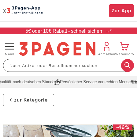
3Pagen-App
x
Zur App
Jetzt installieren
5€ oder 10€ Rabatt - schnell sichern →*
Navigation
Menü
Anmelden
Warenkorb
umschalten
lität nach deutschen Standards
Persönlicher Service von echten Menschen
Sc
zur Kategorie
-46%