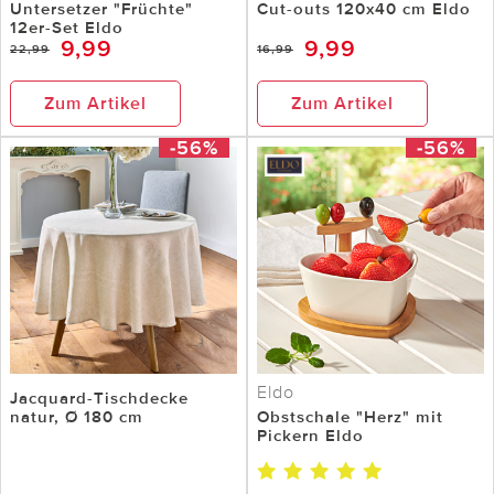
Untersetzer "Früchte"
Cut-outs 120x40 cm Eldo
12er-Set Eldo
9,99
9,99
22,99
16,99
Zum Artikel
Zum Artikel
-56%
-56%
Eldo
Jacquard-Tischdecke
natur, Ø 180 cm
Obstschale "Herz" mit
Pickern Eldo