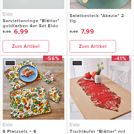
Eldo
Salatbesteck "Akazie" 2-
Serviettenringe "Blätter"
tlg.
goldfarben 4er-Set Eldo
6,99
7,99
8,99
9,99
Zum Artikel
Zum Artikel
-56%
-41%
Eldo
Eldo
6 Platzsets + 6
Tischläufer "Blätter" mit