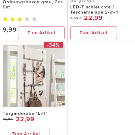
Bergström
Ordnungsboxen grau, 2er-
Set
LED-Tischleuchte /
Taschenlampe 2-in-1
22,99
29,99
9,99
Zum Artikel
Zum Artikel
-34%
Türgarderobe "Lift"
22,99
34,99
Zum Artikel