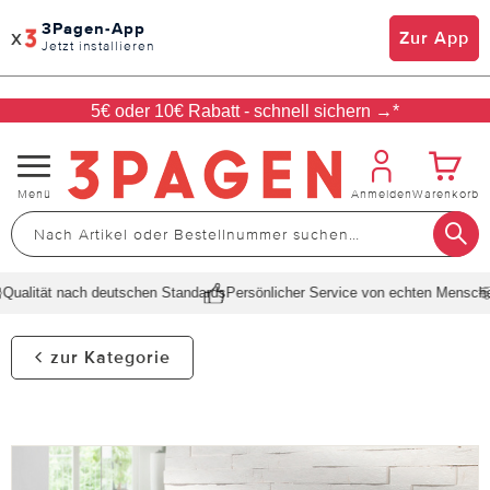
3Pagen-App
x
Zur App
Jetzt installieren
5€ oder 10€ Rabatt - schnell sichern →*
Navigation
Menü
Anmelden
Warenkorb
umschalten
ualität nach deutschen Standards
Persönlicher Service von echten Menschen
zur Kategorie