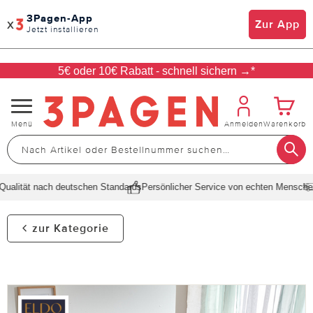
3Pagen-App
x
Zur App
Jetzt installieren
5€ oder 10€ Rabatt - schnell sichern →*
Navigation
Menü
Anmelden
Warenkorb
umschalten
alität nach deutschen Standards
Persönlicher Service von echten Menschen
S
zur Kategorie