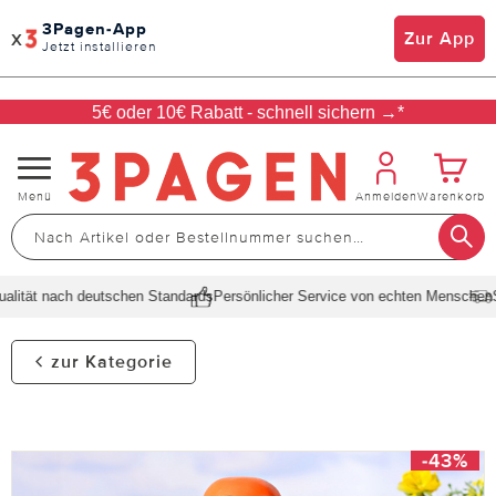
3Pagen-App
x
Zur App
Jetzt installieren
5€ oder 10€ Rabatt - schnell sichern →*
Navigation
Menü
Anmelden
Warenkorb
umschalten
lität nach deutschen Standards
Persönlicher Service von echten Menschen
Sc
zur Kategorie
-43%