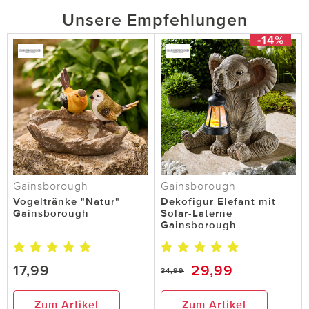
Unsere Empfehlungen
-14%
Gainsborough
Gainsborough
Vogeltränke "Natur"
Dekofigur Elefant mit
Gainsborough
Solar-Laterne
Gainsborough
17,99
29,99
34,99
Zum Artikel
Zum Artikel