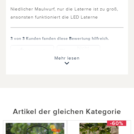
Niedlicher Maulwurf, nur die Laterne ist zu groß,
ansonsten funktioniert die LED Laterne
3 von 3 Kunden fanden diese Bewertung hilfreich.
Nicht
hilfreich
hilfreich
Mehr lesen
22.04.2021
von Gertrud H. aus Bergheim
Niedlich!
Artikel der gleichen Kategorie
Tolle Lampe für meinen Balkon.
-60%