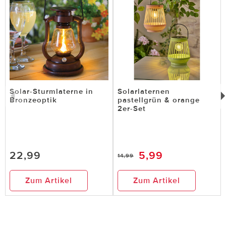
1 von 2 Kunden fanden diese Bewertung hilfreich.
Nicht
hilfreich
hilfreich
Solar-Sturmlaterne in
Solarlaternen
Bronzeoptik
pastellgrün & orange
2er-Set
22,99
5,99
14,99
Zum Artikel
Zum Artikel