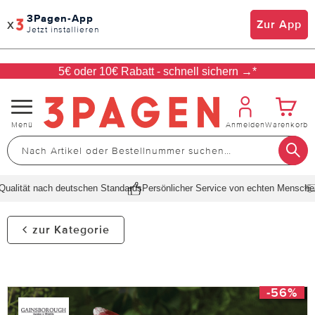
3Pagen-App
x
Zur App
Jetzt installieren
5€ oder 10€ Rabatt - schnell sichern →*
Navigation
Menü
Anmelden
Warenkorb
umschalten
alität nach deutschen Standards
Persönlicher Service von echten Menschen
zur Kategorie
-56%