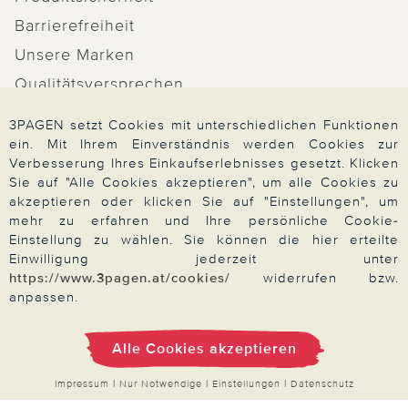
Barrierefreiheit
Unsere Marken
Qualitätsversprechen
3PAGEN setzt Cookies mit unterschiedlichen Funktionen
ein. Mit Ihrem Einverständnis werden Cookies zur
Verbesserung Ihres Einkaufserlebnisses gesetzt. Klicken
Zahlung & Versand
Sie auf "Alle Cookies akzeptieren", um alle Cookies zu
akzeptieren oder klicken Sie auf "Einstellungen", um
mehr zu erfahren und Ihre persönliche Cookie-
Einstellung zu wählen. Sie können die hier erteilte
Über 3PAGEN
Einwilligung jederzeit unter
https://www.3pagen.at/cookies/
widerrufen bzw.
anpassen.
Wir beraten Sie gern
Alle Cookies akzeptieren
Impressum
|
Nur Notwendige
|
Einstellungen
|
Datenschutz
Impressum
|
AGB
|
Datenschutz
|
Cookies