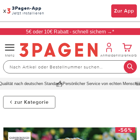
3Pagen-App
x
Zur App
Jetzt installieren
5€ oder 10€ Rabatt - schnell sichern →*
Navigation
Menü
Anmelden
Warenkorb
umschalten
lität nach deutschen Standards
Persönlicher Service von echten Menschen
S
zur Kategorie
-56%