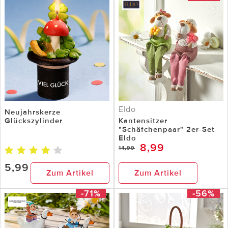
Eldo
Neujahrskerze
Glückszylinder
Kantensitzer
"Schäfchenpaar" 2er-Set
Eldo
8,99
14,99
5,99
Zum Artikel
Zum Artikel
-71%
-56%