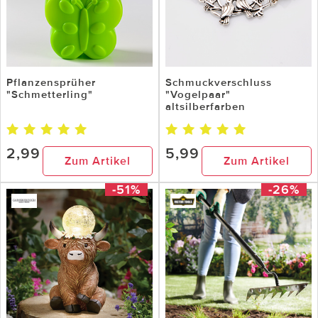
Pflanzensprüher
Schmuckverschluss
"Schmetterling"
"Vogelpaar"
altsilberfarben
2,99
5,99
Zum Artikel
Zum Artikel
-51%
-26%