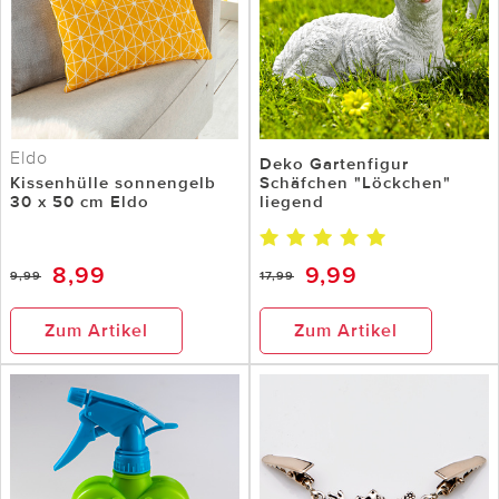
Eldo
Deko Gartenfigur
Kissenhülle sonnengelb
Schäfchen "Löckchen"
30 x 50 cm Eldo
liegend
8,99
9,99
9,99
17,99
Zum Artikel
Zum Artikel