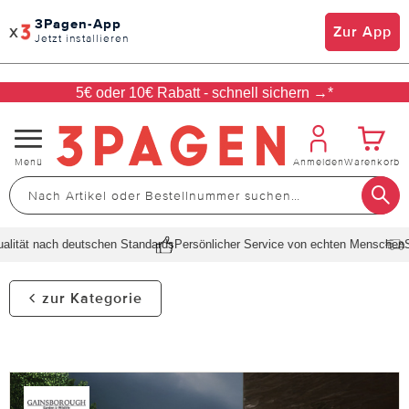
3Pagen-App
x
Zur App
Jetzt installieren
5€ oder 10€ Rabatt - schnell sichern →*
Navigation
Menü
Anmelden
Warenkorb
umschalten
ität nach deutschen Standards
Persönlicher Service von echten Menschen
Sch
zur Kategorie