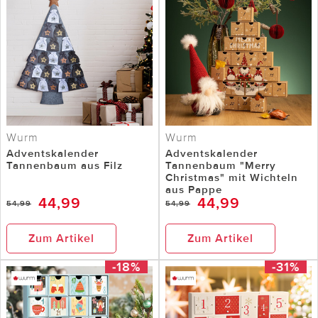
Wurm
Wurm
Adventskalender
Adventskalender
Tannenbaum aus Filz
Tannenbaum "Merry
Christmas" mit Wichteln
aus Pappe
44,99
44,99
54,99
54,99
Zum Artikel
Zum Artikel
-18%
-31%