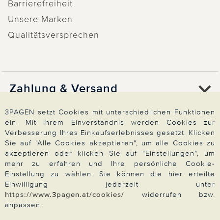
Barrierefreiheit
Unsere Marken
Qualitätsversprechen
Zahlung & Versand
3PAGEN setzt Cookies mit unterschiedlichen Funktionen
ein. Mit Ihrem Einverständnis werden Cookies zur
Über 3PAGEN
Verbesserung Ihres Einkaufserlebnisses gesetzt. Klicken
Sie auf "Alle Cookies akzeptieren", um alle Cookies zu
akzeptieren oder klicken Sie auf "Einstellungen", um
Wir beraten Sie gern
mehr zu erfahren und Ihre persönliche Cookie-
Einstellung zu wählen. Sie können die hier erteilte
Einwilligung jederzeit unter
https://www.3pagen.at/cookies/
widerrufen bzw.
Impressum
|
AGB
|
Datenschutz
|
Cookies
anpassen.
Alle Preise in Euro, inkl. der gesetzlichen MwSt.