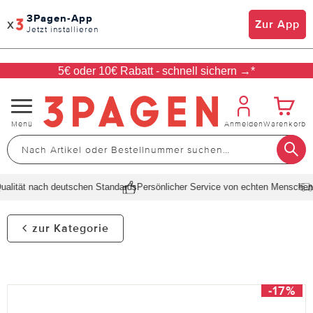
3Pagen-App
x
Zur App
Jetzt installieren
5€ oder 10€ Rabatt - schnell sichern →*
Navigation
Menü
Anmelden
Warenkorb
umschalten
lität nach deutschen Standards
Persönlicher Service von echten Menschen
Sc
zur Kategorie
-17%