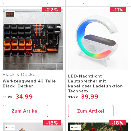
-22%
-11%
Black & Decker
LED-Nachtlicht
Werkzeugwand 43 Teile
Lautsprecher mit
Black+Decker
kabelloser Ladefunktion
Technaxx
34,99
39,99
44,99
44,99
Zum Artikel
Zum Artikel
-18%
-18%