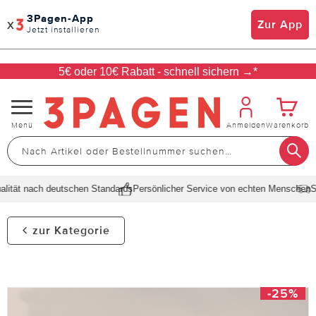
3Pagen-App
x
Zur App
Jetzt installieren
5€ oder 10€ Rabatt - schnell sichern →*
Navigation
Menü
Anmelden
Warenkorb
umschalten
ität nach deutschen Standards
Persönlicher Service von echten Menschen
Sch
zur Kategorie
-25%