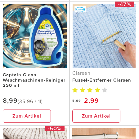
-47%
Clarsen
Captain Clean
Waschmaschinen-Reiniger
Fussel-Entferner Clarsen
250 ml
8,99
2,99
(35,96 / 1l)
5,69
Zum Artikel
Zum Artikel
-50%