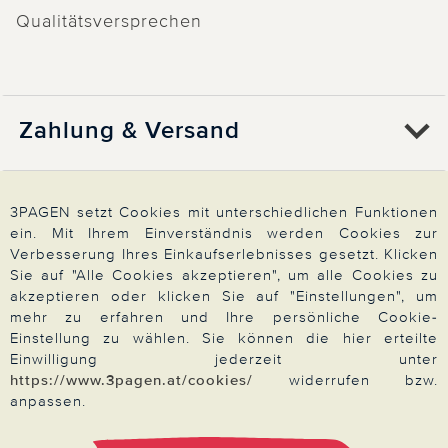
Qualitätsversprechen
Zahlung & Versand
Über 3PAGEN
3PAGEN setzt Cookies mit unterschiedlichen Funktionen
ein. Mit Ihrem Einverständnis werden Cookies zur
Verbesserung Ihres Einkaufserlebnisses gesetzt. Klicken
Wir beraten Sie gern
Sie auf "Alle Cookies akzeptieren", um alle Cookies zu
akzeptieren oder klicken Sie auf "Einstellungen", um
mehr zu erfahren und Ihre persönliche Cookie-
Einstellung zu wählen. Sie können die hier erteilte
Impressum
|
AGB
|
Datenschutz
|
Cookies
Einwilligung jederzeit unter
https://www.3pagen.at/cookies/
widerrufen bzw.
Alle Preise in Euro, inkl. der gesetzlichen MwSt.
© 2026 3PAGEN
anpassen.