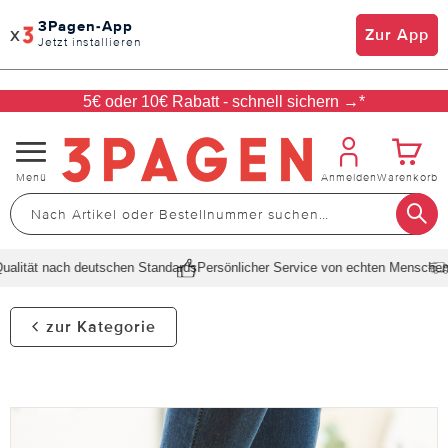
3Pagen-App
x
Zur App
Jetzt installieren
5€ oder 10€ Rabatt - schnell sichern →*
Navigation
Menü
Anmelden
Warenkorb
umschalten
lität nach deutschen Standards
Persönlicher Service von echten Menschen
Sc
zur Kategorie