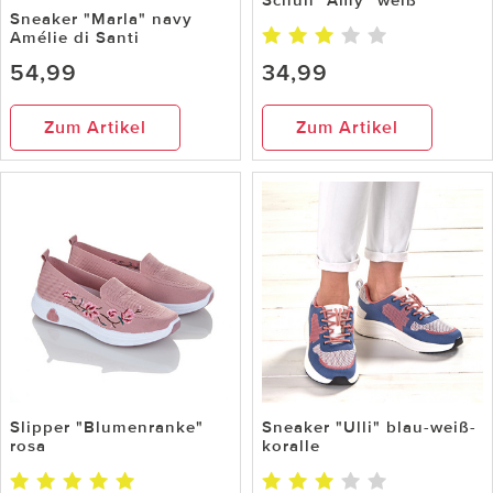
Schuh "Amy" weiß
Sneaker "Marla" navy
Amélie di Santi
54,99
34,99
Zum Artikel
Zum Artikel
Slipper "Blumenranke"
Sneaker "Ulli" blau-weiß-
rosa
koralle