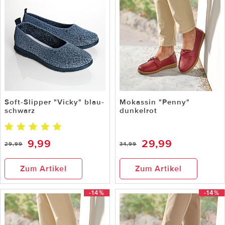
Soft-Slipper "Vicky" blau-
Mokassin "Penny"
schwarz
dunkelrot
9,99
29,99
29,99
34,99
Zum Artikel
Zum Artikel
-14%
-14%