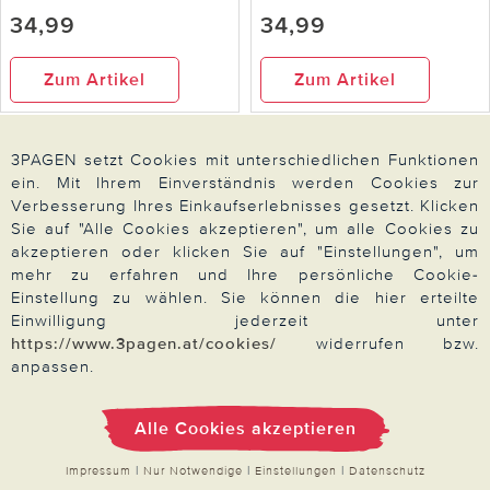
34,99
34,99
Zum Artikel
Zum Artikel
-10%
3PAGEN setzt Cookies mit unterschiedlichen Funktionen
ein. Mit Ihrem Einverständnis werden Cookies zur
Verbesserung Ihres Einkaufserlebnisses gesetzt. Klicken
Sie auf "Alle Cookies akzeptieren", um alle Cookies zu
akzeptieren oder klicken Sie auf "Einstellungen", um
mehr zu erfahren und Ihre persönliche Cookie-
Einstellung zu wählen. Sie können die hier erteilte
Einwilligung jederzeit unter
https://www.3pagen.at/cookies/
widerrufen bzw.
anpassen.
Amelie di Santi
Slipper Liz dunkelblau
Sneaker "Marla" fuchsia
Amélie di Santi
Alle Cookies akzeptieren
34,99
44,99
49,99
Impressum
|
Nur Notwendige
|
Einstellungen
|
Datenschutz