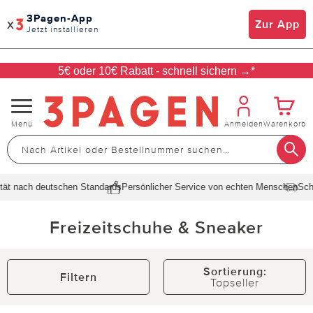
3Pagen-App
x
Zur App
Jetzt installieren
5€ oder 10€ Rabatt - schnell sichern →*
Navigation
Menü
Anmelden
Warenkorb
umschalten
ach deutschen Standards
Persönlicher Service von echten Menschen
Schnelle 
Freizeitschuhe & Sneaker
Sortierung:
Filtern
Topseller