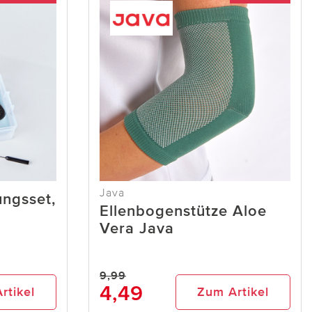
Java
ungsset,
Ellenbogenstütze Aloe
Vera Java
9,99
4,49
rtikel
Zum Artikel