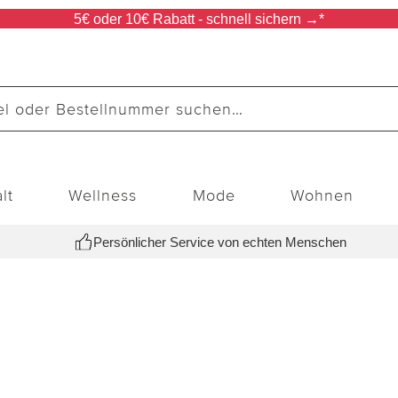
5€ oder 10€ Rabatt - schnell sichern →*
lt
Wellness
Mode
Wohnen
Persönlicher Service von echten Menschen