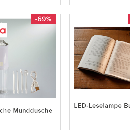
-69%
LED-Leselampe B
ische Munddusche