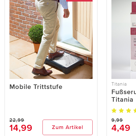
Titania
Mobile Trittstufe
Fußser
Titania
22,99
9,99
14,99
4,49
Zum Artikel