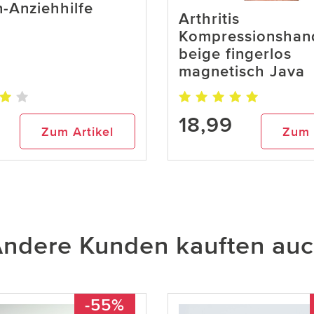
-Anziehhilfe
Arthritis
Kompressionshan
beige fingerlos
magnetisch Java
18,99
Zum Artikel
Zum 
ndere Kunden kauften au
-55%