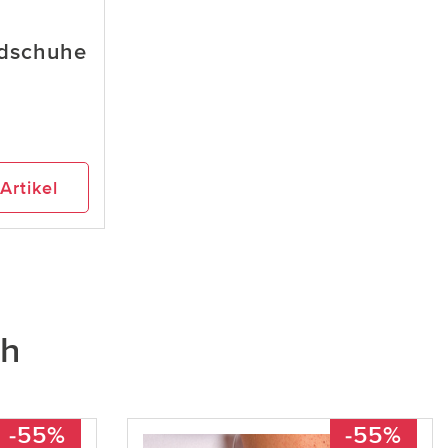
dschuhe
Artikel
ch
-55%
-55%