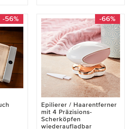
-56%
-66%
uch
Epilierer / Haarentferner
mit 4 Präzisions-
Scherköpfen
wiederaufladbar