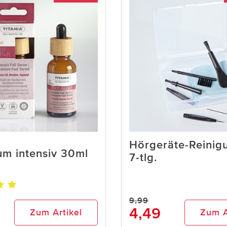
Hörgeräte-Reinig
um intensiv 30ml
7-tlg.
9,99
4,49
Zum Artikel
Zum A