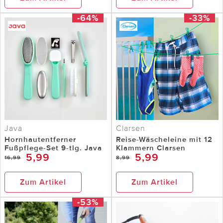
-64%
-33%
Java
Clarsen
Hornhautentferner
Reise-Wäscheleine mit 12
Fußpflege-Set 9-tlg. Java
Klammern Clarsen
5,99
5,99
16,99
8,99
Zum Artikel
Zum Artikel
-53%