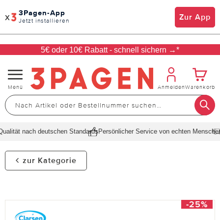
3Pagen-App
x
Zur App
Jetzt installieren
5€ oder 10€ Rabatt - schnell sichern →*
Navigation
Menü
Anmelden
Warenkorb
umschalten
alität nach deutschen Standards
Persönlicher Service von echten Menschen
S
zur Kategorie
-25%