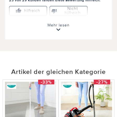
25 von 29 Kunden fanden diese Bewertung hilfreich.
Nicht
hilfreich
hilfreich
Mehr lesen
10.03.2020
von Jana Neugebauer aus Suhl
Pantoffeln
Super einfach
Artikel der gleichen Kategorie
-33%
-27%
1 von 3 Kunden fanden diese Bewertung hilfreich.
Nicht
hilfreich
hilfreich