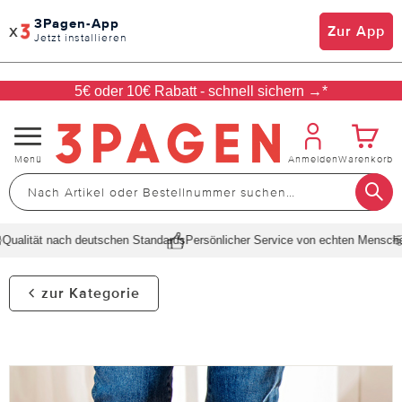
3Pagen-App
x
Zur App
Jetzt installieren
5€ oder 10€ Rabatt - schnell sichern →*
Navigation
Menü
Anmelden
Warenkorb
umschalten
ualität nach deutschen Standards
Persönlicher Service von echten Menschen
zur Kategorie