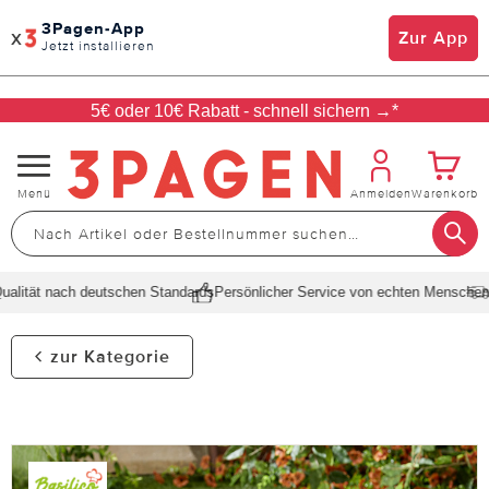
3Pagen-App
x
Zur App
Jetzt installieren
5€ oder 10€ Rabatt - schnell sichern →*
Navigation
Menü
Anmelden
Warenkorb
umschalten
lität nach deutschen Standards
Persönlicher Service von echten Menschen
Sc
zur Kategorie