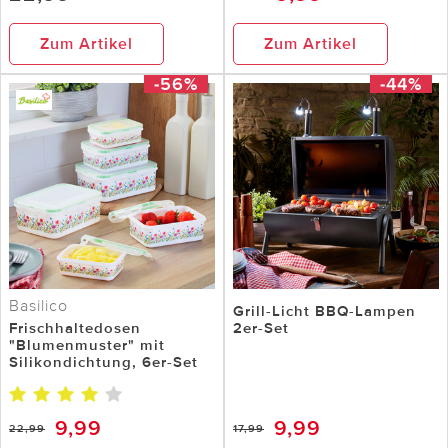
Zum Artikel
Zum Artikel
-56%
-44%
Basilico
Grill-Licht BBQ-Lampen
Frischhaltedosen
2er-Set
"Blumenmuster" mit
Silikondichtung, 6er-Set
9,99
9,99
22,99
17,99