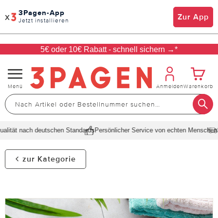
3Pagen-App
x
Zur App
Jetzt installieren
5€ oder 10€ Rabatt - schnell sichern →*
Navigation
Menü
Anmelden
Warenkorb
umschalten
lität nach deutschen Standards
Persönlicher Service von echten Menschen
Sc
zur Kategorie