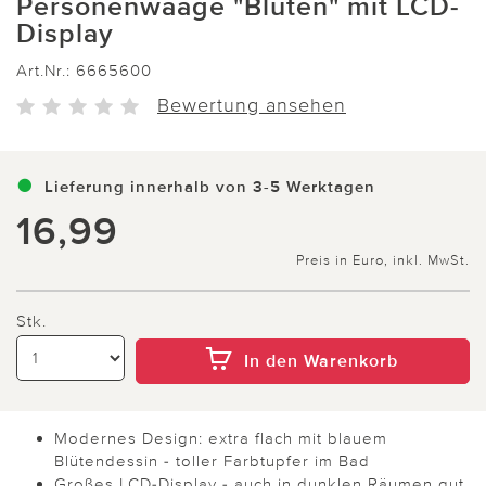
Personenwaage "Blüten" mit LCD-
Display
Art.Nr.:
6665600
Bewertung ansehen
Lieferung innerhalb von 3-5 Werktagen
16,99
Preis in Euro, inkl. MwSt.
Stk.
In den Warenkorb
Modernes Design: extra flach mit blauem
Blütendessin - toller Farbtupfer im Bad
Großes LCD-Display - auch in dunklen Räumen gut