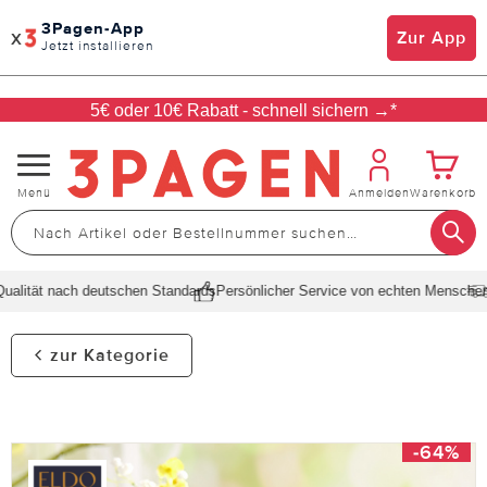
3Pagen-App
x
Zur App
Jetzt installieren
5€ oder 10€ Rabatt - schnell sichern →*
Navigation
Menü
Anmelden
Warenkorb
umschalten
lität nach deutschen Standards
Persönlicher Service von echten Menschen
Sc
zur Kategorie
-64%