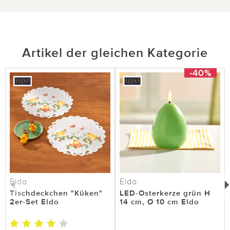
hilfreich
hilfreich
Artikel der gleichen Kategorie
-40%
18.03.2026
von Rosi aus Leipzig
schöne Osterdeko
einfach zauberhaft, schnelle Lieferung, tolle
Abwicklung, insgesamt sehr zufrieden ***3Pagen
Service-Team: Vielen Dank für Ihre Bewertung
und Ihr Vertrauen. Ihre Zufriedenheit ist für uns
das schönste Feedback.***
Eldo
Eldo
Tischdeckchen "Küken"
LED-Osterkerze grün H
2er-Set Eldo
14 cm, Ø 10 cm Eldo
0 von 1 Kunden fanden diese Bewertung hilfreich.
Nicht
hilfreich
hilfreich