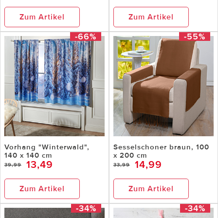
Zum Artikel
Zum Artikel
-66%
-55%
Vorhang "Winterwald",
Sesselschoner braun, 100
140 x 140 cm
x 200 cm
13,49
14,99
39,99
33,99
Zum Artikel
Zum Artikel
-34%
-34%