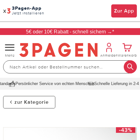
3Pagen-App
x
Zur App
Jetzt installieren
5€ oder 10€ Rabatt - schnell sichern →*
Navigation
Menü
Anmelden
Warenkorb
umschalten
ndards
Persönlicher Service von echten Menschen
Schnelle Lieferung in 2-4 T
zur Kategorie
-43%