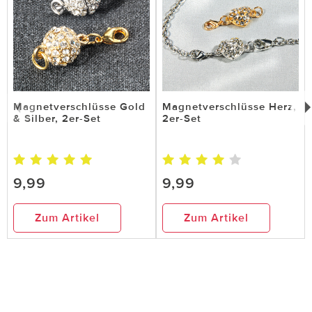
Magnetverschlüsse Gold
Magnetverschlüsse Herz,
& Silber, 2er-Set
2er-Set
9,99
9,99
Zum Artikel
Zum Artikel